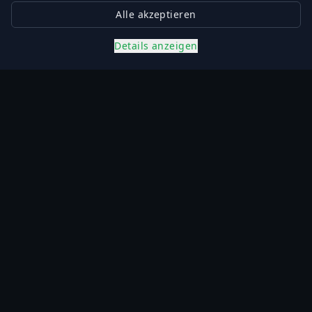
Alle akzeptieren
Details anzeigen
Ihr Partner für innovative Lösungen in der
Automatisierung und Digitalisierung. Wir
unterstützen Sie bei der Optimierung Ihrer
industriellen Prozesse.