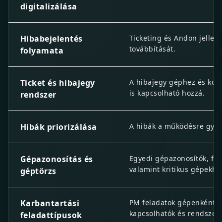
digitalizálása
Hibabejelentés
Ticketing és Andon jellegű
továbbítását.
folyamata
Ticket és hibajegy
A hibajegy géphez és konk
is kapcsolható hozzá.
rendszer
Hibák priorizálása
A hibák a működésre gyak
Gépazonosítás és
Egyedi gépazonosítók, fő-
valamint kritikus gépekhe
géptörzs
Karbantartási
PM feladatok gépenként és
kapcsolhatók és rendszer
feladattípusok