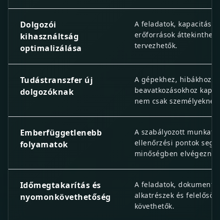
Dolgozói
A feladatok, kapacitások
erőforrások áttekinthet
kihasználtság
tervezhetők.
optimalizálása
Tudástranszfer új
A gépekhez, hibákhoz é
beavatkozásokhoz kapcs
dolgozóknak
nem csak személyeknél
Emberfüggetlenebb
A szabályozott munkafo
ellenőrzési pontok segí
folyamatok
minőségben elvégezni a 
Időmegtakarítás és
A feladatok, dokumentu
alkatrészek és felelősök
nyomonkövethetőség
követhetők.