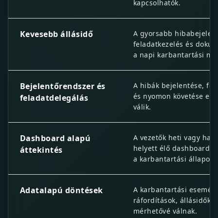
kapcsolhatók.
Kevesebb állásidő
A gyorsabb hibabejelent
feladatkezelés és dokum
a napi karbantartási m
Bejelentőrendszer és
A hibák bejelentése, fel
és nyomon követése eg
feladatdelegálás
válik.
Dashboard alapú
A vezetők heti vagy havi
helyett élő dashboardok
áttekintés
a karbantartási állapoto
Adatalapú döntések
A karbantartási esemén
ráfordítások, állásidők 
mérhetővé válnak.