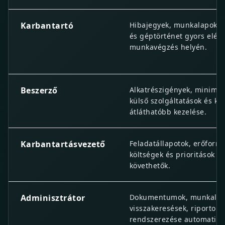
Karbantartó
Hibajegyek, munkalapok, 
és géptörténet gyors elér
munkavégzés helyén.
Beszerző
Alkatrészigények, minimum
külső szolgáltatások és kö
átláthatóbb kezelése.
Karbantartásvezető
Feladatállapotok, erőforrás
költségek és prioritások e
követhetők.
Adminisztrátor
Dokumentumok, munkalap
visszakeresések, riportok 
rendszerezése automatizál