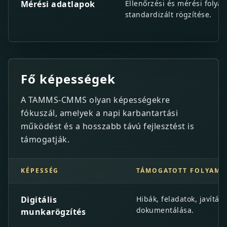
Mérési adatlapok
Ellenőrzési és mérési folya
standardizált rögzítése.
Fő képességek
A TAMMS-CMMS olyan képességekre
fókuszál, amelyek a napi karbantartási
működést és a hosszabb távú fejlesztést is
támogatják.
KÉPESSÉG
TÁMOGATOTT FOLYAMA
Fő képességek
Digitális
Hibák, feladatok, javítás
dokumentálása.
munkarögzítés