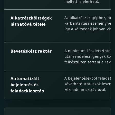
mellett is elérhető.
Alkatrészköltségek
Az alkatrészek géphez, hib
karbantartási eseményhez 
láthatóvá tétele
így a költségek jobban viss
Bevetéskész raktár
A minimum készletszintek, 
utánrendelési igények köve
felkészülten tartani a raktá
Automatizált
A bejelentésekből feladatok
követhető státuszok leszne
bejelentés és
kézi adminisztrációval.
feladatkiosztás