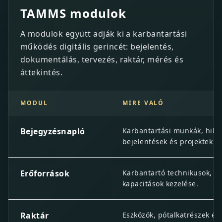
TAMMS modulok
A modulok együtt adják ki a karbantartási
működés digitális gerincét: bejelentés,
dokumentálás, tervezés, raktár, mérés és
áttekintés.
MODUL
MIRE VALÓ
TAMMS modulok
Bejegyzésnapló
Karbantartási munkák, hibá
bejelentések és projektek rö
Erőforrások
Karbantartó technikusok, s
kapacitások kezelése.
Raktár
Eszközök, pótalkatrészek és 