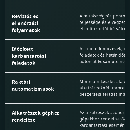
Revíziós és
A munkavégzés pontoss
teljessége és elvégzett
ellenőrzési
ellenőrizhetőbbé válik.
folyamatok
Időzített
A rutin ellenőrzések, i
feladatok és határidős
karbantartási
automatikusan ütemezh
feladatok
Raktári
Minimum készlet alá cs
alkatrészeknél utánrend
automatizmusok
beszerzési feladat indít
Alkatrészek géphez
Az alkatrészek azonosíth
gépekhez rendelhetők é
rendelése
karbantartási eseménye