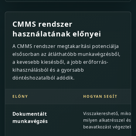
CMMS rendszer
használatának előnyei
A CMMS rendszer megtakarítási potenciálja
elsősorban az átláthatóbb munkavégzésből,
a kevesebb kiesésből, a jobb erőforrás-
kihasználásból és a gyorsabb
döntéshozatalból adódik.
ELŐNY
HOGYAN SEGÍT
CMMS rendszer használatának előnyei
Dokumentált
Visszakereshető, mikor,
milyen alkatrésszel és m
munkavégzés
beavatkozást végeztek.