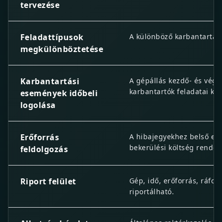
tervezése
Feladattípusok
A különböző karbantartási 
megkülönböztetése
Karbantartási
A gépállás kezdő- és végpo
karbantartók feladatai kü
események időbeli
logolása
Erőforrás
A hibajegyekhez belső erő
bekerülési költség rendel
feldolgozás
Riport felület
Gép, idő, erőforrás, ráfo
riportálható.