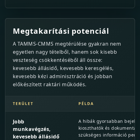
Megtakarítási potenciál
A TAMMS-CMMS megtérülése gyakran nem
egyetlen nagy tételből, hanem sok kisebb
veszteség csökkentéséből áll össze:
kevesebb állásidő, kevesebb keresgélés,
kevesebb kézi adminisztráció és jobban
előkészített raktári működés.
TERÜLET
PÉLDA
Megtakarítási potenciál
Jobb
A hibák gyorsabban bejelen
kioszthatók és dokumentálh
munkavégzés,
szükséges információ pedi
kevesebb állásidő