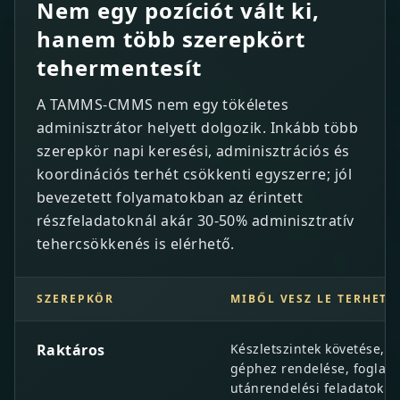
Nem egy pozíciót vált ki,
hanem több szerepkört
tehermentesít
A TAMMS-CMMS nem egy tökéletes
adminisztrátor helyett dolgozik. Inkább több
szerepkör napi keresési, adminisztrációs és
koordinációs terhét csökkenti egyszerre; jól
bevezetett folyamatokban az érintett
részfeladatoknál akár 30-50% adminisztratív
tehercsökkenés is elérhető.
SZEREPKÖR
MIBŐL VESZ LE TERHET
Nem egy pozíciót vált ki, hanem több szerepkört teh
Raktáros
Készletszintek követése, a
géphez rendelése, foglalá
utánrendelési feladatok ke