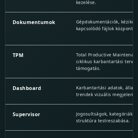
kezelése.
Dokumentumok
Gépdokumentációk, kéziköny
kapcsolódó fájlok központi k
TPM
Total Productive Maintenan
ciklikus karbantartási terve
támogatás.
Dashboard
Karbantartási adatok, állap
trendek vizuális megjelenít
Supervisor
Jogosultságok, kategóriák é
struktúra testreszabása.