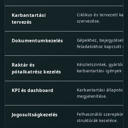
Karbantartási
Ciklikus és tervezett kar
szervezése.
tervezés
Dokumentumkezelés
Gépekhez, bejegyzésekhe
feladatokhoz kapcsolt 
Raktár és
Készletszintek, gyártói a
karbantartási igények ös
pótalkatrész kezelés
KPI és dashboard
Karbantartási állapotok,
megjelenítése.
Jogosultságkezelés
Felhasználói szerepkörök
struktúrák kezelése.