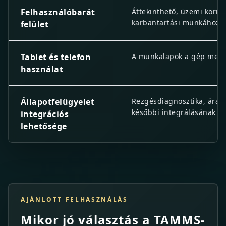
Felhasználóbarát
Áttekinthető, üzemi körny
karbantartási munkához.
felület
Tablet és telefon
A munkalapok a gép mellet
használat
Állapotfelügyelet
Rezgésdiagnosztika, áramf
későbbi integrálásának t
integrációs
lehetősége
AJÁNLOTT FELHASZNÁLÁS
Mikor jó választás a TAMMS-