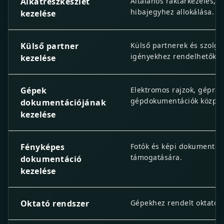
Alkatrészkészlet
Általános raktárkezelés, S
hibajegyhez allokálása.
kezelése
Külső partner
Külső partnerek és szolgá
igényekhez rendelhetők.
kezelése
Gépek
Elektromos rajzok, gépraj
gépdokumentációk központ
dokumentációjának
kezelése
Fényképes
Fotók és képi dokumentáci
támogatására.
dokumentáció
kezelése
Oktató rendszer
Gépekhez rendelt oktatóan